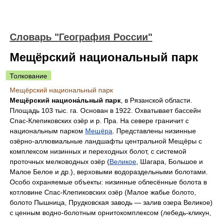
Словарь "География России"
Мещёрский национальный парк
Толкование
Мещёрский национальный парк
Мещёрский национа́льный парк
, в Рязанской области.
Площадь 103 тыс. га. Основан в 1922. Охватывает бассейн
Спас-Клепиковских озёр и р. Пра. На севере граничит с
национальным парком
Мещёра
. Представлены низинные
озёрно-аллювиальные ландшафты центральной Мещёры с
комплексом низинных и переходных болот, с системой
проточных мелководных озёр (
Великое
, Шагара, Большое и
Малое Белое и др.), верховыми водораздельными болотами.
Особо охраняемые объекты: низинные облесённые болота в
котловине Спас-Клепиковских озёр (Малое жабье болото,
болото Пышница, Прудковская заводь — залив озера Великое)
с ценным водно-болотным орнитокомплексом (лебедь-кликун,