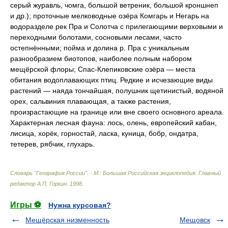
серый журавль, чомга, большой ветреник, большой кроншнеп
и др.); проточные мелководные озёра Комгарь и Негарь на
водоразделе рек Пра и Солотча с прилегающими верховыми и
переходными болотами, сосновыми лесами, часто
остепнёнными; пойма и долина р. Пра с уникальным
разнообразием биотопов, наиболее полным набором
мещёрской флоры; Спас-Клепиковские озёра — места
обитания водоплавающих птиц. Редкие и исчезающие виды
растений — наяда тончайшая, полушник щетинистый, водяной
орех, сальвиния плавающая, а также растения,
произрастающие на границе или вне своего основного ареала.
Характерная лесная фауна: лось, олень, европейский кабан,
лисица, хорёк, горностай, ласка, куница, бобр, ондатра,
тетерев, рябчик, глухарь.
Словарь "География России". - М.: Большая Российская энциклопедия
.
Главный
редактор А.П. Горкин
.
1998
.
Игры ⚽
Нужна курсовая?
Мещёрская низменность
Мещовск